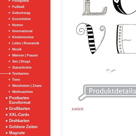
Fotografie
Fußball
Geburtstag
Gutscheine
Humor
International
Kindermotive
Liebe | Romantik
Musik
Männer | Frauen
Sex | Drugs
Starschnitte
Textkarten
Tiere
Weisheiten | Zitate
Weihnachten
Postkarten
Euroformat
Grußkarten
zurück
XXL-Cards
Drehkarten
Goldene Zeiten
Magnete