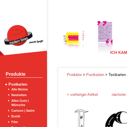
ICH KAM
Produkte
Produkte
>
Postkarten
> Textkarten
Postkarten
Alle Motive
< vorheriger Artikel
nächster 
Neuheiten
Alles Gute |
Wünsche
Cartoon | Satire
Erotik
Film