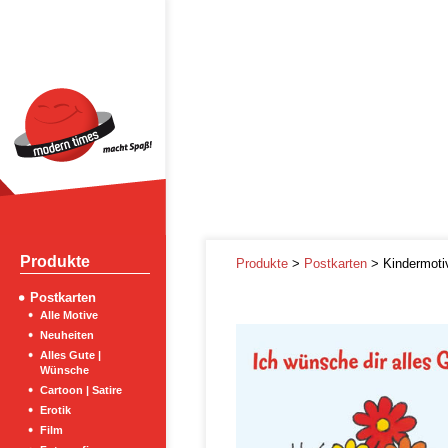
Produkte
Produkte
>
Postkarten
> Kindermoti
Postkarten
Alle Motive
Neuheiten
Alles Gute |
Wünsche
Cartoon | Satire
Erotik
Film