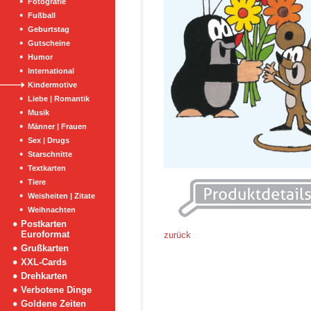
Fotografie
Fußball
Geburtstag
Gutscheine
Humor
International
Kindermotive
Liebe | Romantik
Musik
Männer | Frauen
Sex | Drugs
Starschnitte
Textkarten
Tiere
Weisheiten | Zitate
Weihnachten
Postkarten
Euroformat
zurück
Grußkarten
XXL-Cards
Drehkarten
Verbotene Dinge
Goldene Zeiten