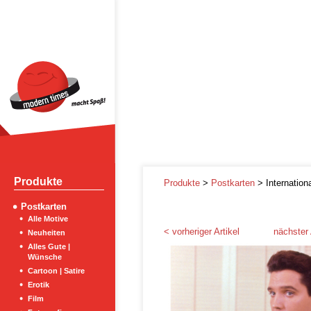
Produkte
Produkte
>
Postkarten
> Internation
Postkarten
Alle Motive
< vorheriger Artikel
nächster 
Neuheiten
Alles Gute |
Wünsche
Cartoon | Satire
Erotik
Film