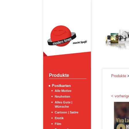
Produkte
Produkte
Postkarten
Alle Motive
< vorherige
Neuheiten
Alles Gute |
Wünsche
Cartoon | Satire
Erotik
Film