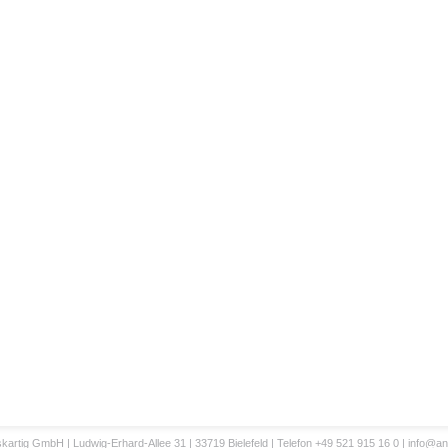
kartig GmbH | Ludwig-Erhard-Allee 31 | 33719 Bielefeld | Telefon +49 521 915 16 0 |
info@an