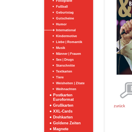
Fotografie
Fußball
Geburtstag
Gutscheine
Humor
International
Kindermotive
Liebe | Romantik
Musik
Männer | Frauen
Sex | Drugs
Starschnitte
Textkarten
Tiere
Weisheiten | Zitate
Weihnachten
Postkarten
Euroformat
Grußkarten
zurück
XXL-Cards
Drehkarten
Goldene Zeiten
Magnete