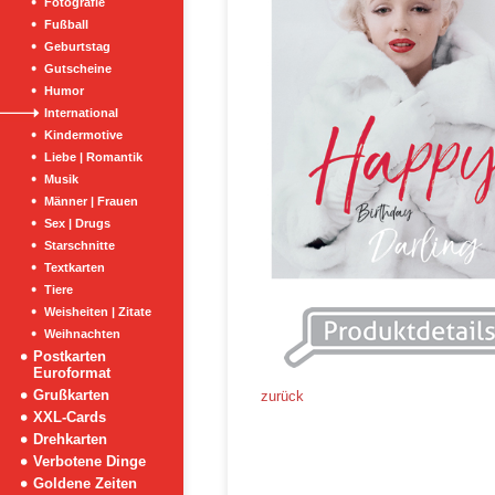
Fotografie
Fußball
Geburtstag
Gutscheine
Humor
International
Kindermotive
Liebe | Romantik
Musik
Männer | Frauen
Sex | Drugs
Starschnitte
Textkarten
Tiere
Weisheiten | Zitate
Weihnachten
Postkarten
Euroformat
Grußkarten
zurück
XXL-Cards
Drehkarten
Verbotene Dinge
Goldene Zeiten