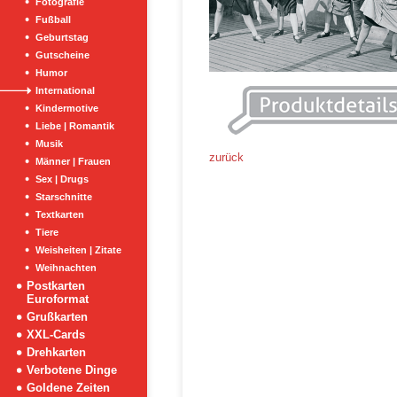
Fotografie
Fußball
Geburtstag
Gutscheine
Humor
International
Kindermotive
Liebe | Romantik
Musik
zurück
Männer | Frauen
Sex | Drugs
Starschnitte
Textkarten
Tiere
Weisheiten | Zitate
Weihnachten
Postkarten
Euroformat
Grußkarten
XXL-Cards
Drehkarten
Verbotene Dinge
Goldene Zeiten