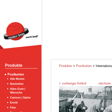
Produkte
Produkte
>
Postkarten
> Internation
Postkarten
Alle Motive
< vorheriger Artikel
nächster 
Neuheiten
Alles Gute |
Wünsche
Cartoon | Satire
Erotik
Film