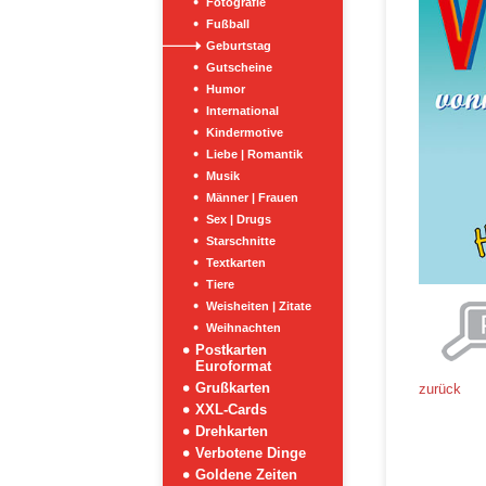
Fotografie
Fußball
Geburtstag
Gutscheine
Humor
International
Kindermotive
Liebe | Romantik
Musik
Männer | Frauen
Sex | Drugs
Starschnitte
Textkarten
Tiere
Weisheiten | Zitate
Weihnachten
Postkarten
Euroformat
Grußkarten
zurück
XXL-Cards
Drehkarten
Verbotene Dinge
Goldene Zeiten