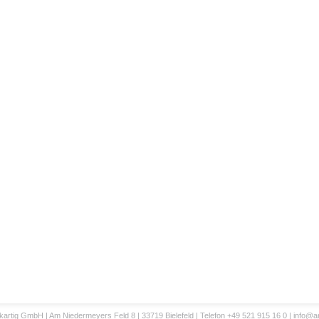
artig GmbH | Am Niedermeyers Feld 8 | 33719 Bielefeld | Telefon +49 521 915 16 0 |
info@an