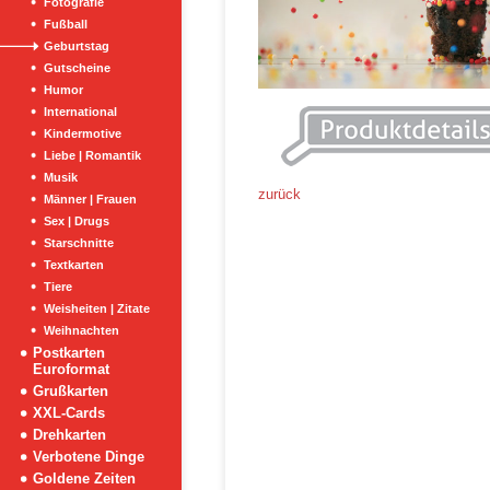
Fotografie
Fußball
Geburtstag
Gutscheine
Humor
International
Kindermotive
Liebe | Romantik
Musik
zurück
Männer | Frauen
Sex | Drugs
Starschnitte
Textkarten
Tiere
Weisheiten | Zitate
Weihnachten
Postkarten
Euroformat
Grußkarten
XXL-Cards
Drehkarten
Verbotene Dinge
Goldene Zeiten