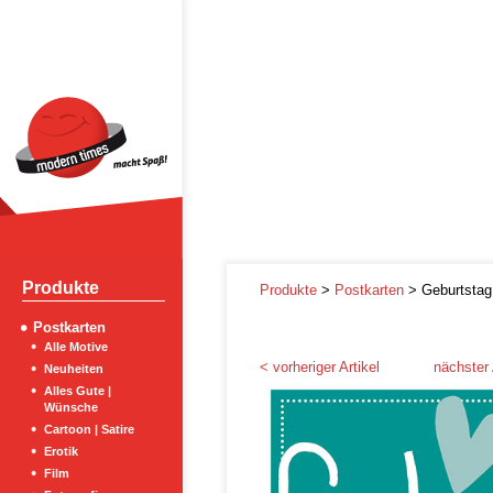
Produkte
Produkte
>
Postkarten
> Geburtstag
Postkarten
Alle Motive
< vorheriger Artikel
nächster 
Neuheiten
Alles Gute |
Wünsche
Cartoon | Satire
Erotik
Film