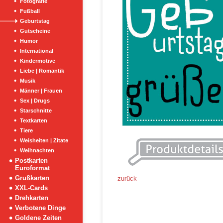
Fotografie
Fußball
Geburtstag
Gutscheine
Humor
International
Kindermotive
Liebe | Romantik
Musik
Männer | Frauen
Sex | Drugs
Starschnitte
Textkarten
Tiere
Weisheiten | Zitate
Weihnachten
Postkarten
Euroformat
Grußkarten
zurück
XXL-Cards
Drehkarten
Verbotene Dinge
Goldene Zeiten