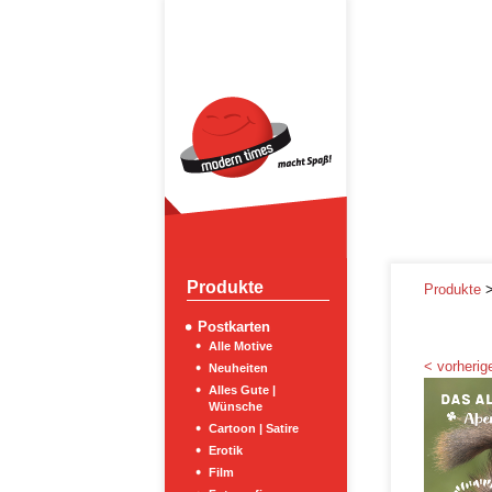
Produkte
Produkte
Postkarten
Alle Motive
< vorherige
Neuheiten
Alles Gute |
Wünsche
Cartoon | Satire
Erotik
Film