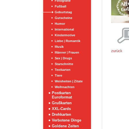
Fotografie
Fußball
Geburtstag
Gutscheine
Humor
International
Kindermotive
Liebe | Romantik
Musik
zurück
Männer | Frauen
Sex | Drugs
Starschnitte
Textkarten
Tiere
Weisheiten | Zitate
Weihnachten
Postkarten
Euroformat
Grußkarten
XXL-Cards
Drehkarten
Verbotene Dinge
Goldene Zeiten