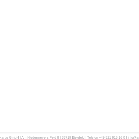
artig GmbH | Am Niedermeyers Feld 8 | 33719 Bielefeld | Telefon +49 521 915 16 0 |
info@an