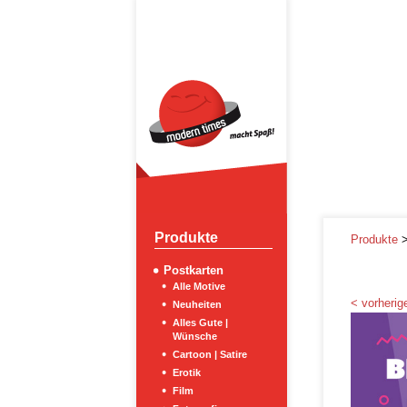
Produkte
Produkte
Postkarten
Alle Motive
< vorherige
Neuheiten
Alles Gute |
Wünsche
Cartoon | Satire
Erotik
Film