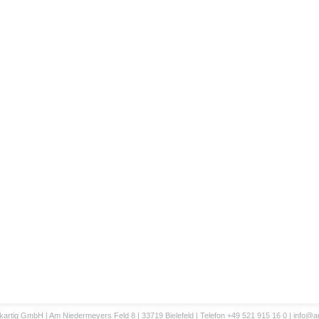
artig GmbH | Am Niedermeyers Feld 8 | 33719 Bielefeld | Telefon +49 521 915 16 0 |
info@an