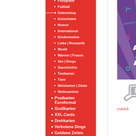
Fotografie
Fußball
Geburtstag
Gutscheine
Humor
International
Kindermotive
Liebe | Romantik
Musik
Männer | Frauen
Sex | Drugs
Starschnitte
Textkarten
Tiere
Weisheiten | Zitate
Weihnachten
Postkarten
Euroformat
Grußkarten
zurück
XXL-Cards
Drehkarten
Verbotene Dinge
Goldene Zeiten